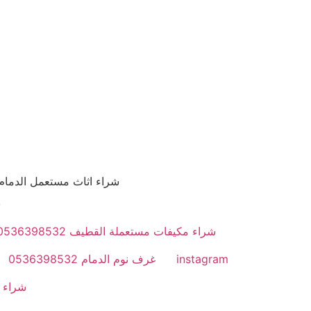
شراء اثاث مستعمل الدمام 0536398532 مكيفات القديم والسكراب ثلاجه مركزي والمطابخ الالمنيوم والنحاس والاجهزة الكهربائية بالدمام ال
ش
شراء مكيفات مستعملة القطيف 0536398532
instagram
غرف نوم الدمام 0536398532
شراء مكيفات م